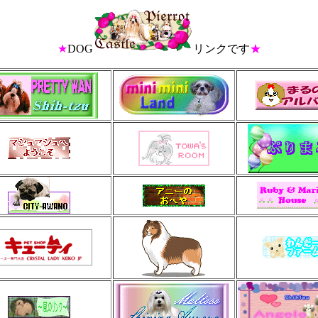
★
DOG
リンクです
★