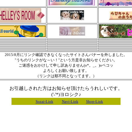
2015/8月にリンク確認できなくなったサイトさんバナーを外しました。
"うちのリンクがな～い！"という方是非お知らせください。
ご迷惑をおかけして申し訳ありません(o*。_。)oペコッ
よろしくお願い致します。
（リンクは順不同となってます。）
お引越しされた方はお知らせ頂けたらうれしいです。
('-'*)ヨロシク♪
Sozai-Link
Navi-Link
Shop-Link